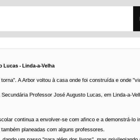
 Lucas - Linda-a-Velha
orna". A Arbor voltou à casa onde foi construída e onde "vi
ola Secundária Professor José Augusto Lucas, em Linda-a-Ve
olar continua a envolver-se com afinco e a demonstrá-lo in
 também planeadas com alguns professores.
, dando um passo "para além dos livros", mas privilegiando