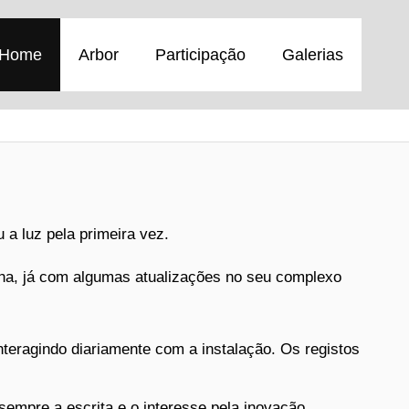
Home
Arbor
Participação
Galerias
u a luz pela primeira vez.
lha, já com algumas atualizações no seu complexo
teragindo diariamente com a instalação. Os registos
 sempre a escrita e o interesse pela inovação.